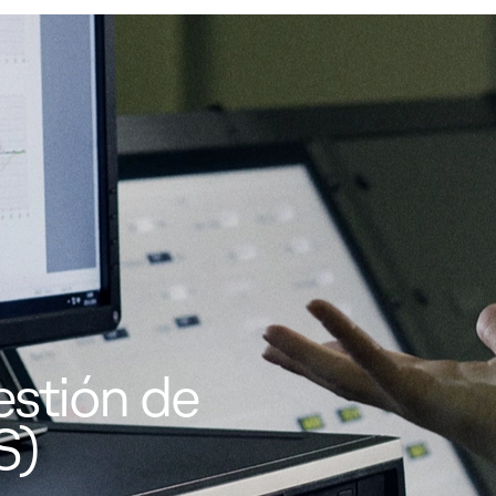
estión de
S)