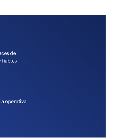
faces de
 fiables
ia operativa