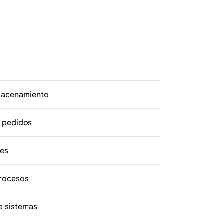
lmacenamiento
 pedidos
les
procesos
e sistemas