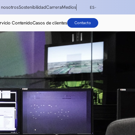
 nosotros
Sostenibilidad
Carrera
Medios
ES
ENG
rvicio Contenido
Casos de clientes
Contacto
DE
ES
IT