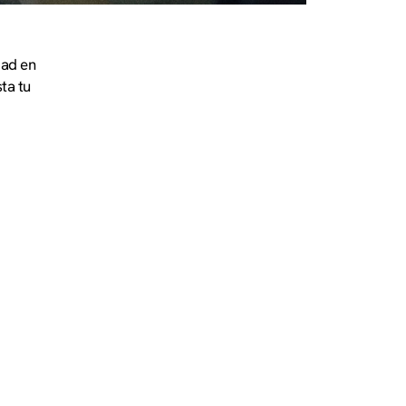
dad en
ta tu