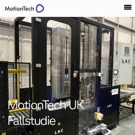
MotionTech UK
Fallstudie