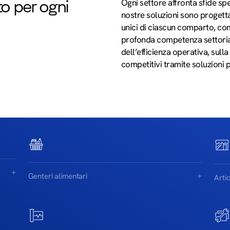
o per ogni
Ogni settore affronta sfide sp
nostre soluzioni sono progetta
unici di ciascun comparto, c
profonda competenza settoria
dell’efficienza operativa, sull
competitivi tramite soluzioni 
Genteri alimentari
Artic
Rispondete alle esigenze del moderno
Ottim
settore dei generi alimentari con soluzioni
della
in grado di gestire tutto, dai prodotti a
collo
temperatura ambiente a quelli refrigerati. I
devon