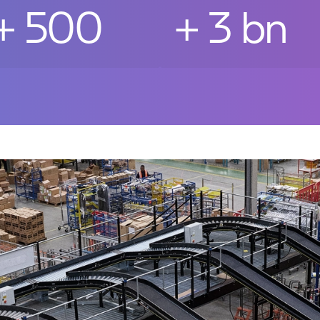
+
500
+
3
bn