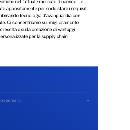
ecifiche nell’attuale mercato dinamico. Le
te appositamente per soddisfare i requisiti
ombinando tecnologia d’avanguardia con
le. Ci concentriamo sul miglioramento
a crescita e sulla creazione di vantaggi
personalizzate per la supply chain.
oli generici
izzate le vostre operazioni di gestione
 merce con l’automazione che
ca i prodotti esattamente dove
o essere. I nostri sistemi vi aiutano a