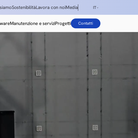
 siamo
Sostenibilità
Lavora con noi
Media
IT
ENG
tware
Manutenzione e servizi
Progetti
Contatti
DE
ES
IT