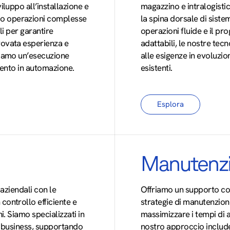
iluppo all’installazione e
magazzino e intralogistic
mo operazioni complesse
la spina dorsale di siste
ili per garantire
operazioni fluide e il pr
rovata esperienza e
adattabili, le nostre te
ntiamo un’esecuzione
alle esigenze in evoluzio
imento in automazione.
esistenti.
Esplora
Manutenzi
 aziendali con le
Offriamo un supporto comp
controllo efficiente e
strategie di manutenzione
i. Siamo specializzati in
massimizzare i tempi di at
uo business, supportando
nostro approccio include