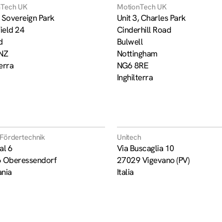
nTech UK
MotionTech UK
, Sovereign Park
Unit 3, Charles Park
ield 24
Cinderhill Road
d
Bulwell
NZ
Nottingham
terra
NG6 8RE
Inghilterra
Fördertechnik
Unitech
al 6
Via Buscaglia 10
 Oberessendorf
27029 Vigevano (PV)
nia
Italia