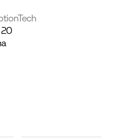
otionTech
n 20
ma