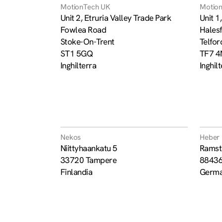
MotionTech UK
Motio
Unit 2, Etruria Valley Trade Park
Unit 1
Fowlea Road
Halesf
Stoke-On-Trent
Telfor
ST1 5GQ
TF7 4
Inghilterra
Inghil
Nekos
Heber 
Niittyhaankatu 5
Ramst
33720 Tampere
88436
Finlandia
Germa