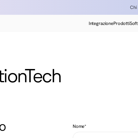
Chi
Integrazione
Prodotti
Sof
tionTech
io
Nome*