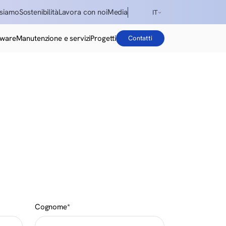
 siamo
Sostenibilità
Lavora con noi
Media
IT
ENG
tware
Manutenzione e servizi
Progetti
Contatti
DE
ES
IT
Cognome*