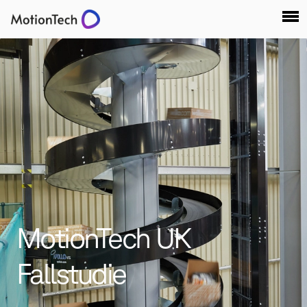
MotionTech UK
Fallstudie