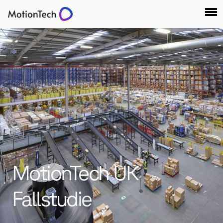
MotionTech UK
Fallstudie